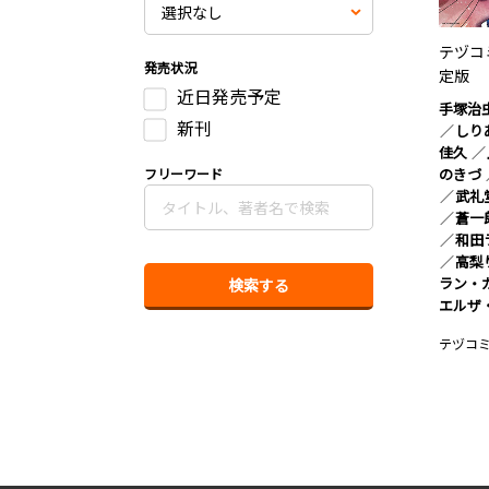
テヅコミ
発売状況
定版
近日発売予定
手塚治
新刊
しり
佳久
のきづ
フリーワード
武礼
蒼一
和田
高梨
ラン・
エルザ
テヅコ