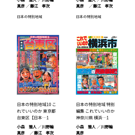
真彦
藤江 孝次
真彦
藤江 孝次
日本の特別地域
日本の特別地域
日本の特別地域10 こ
日本の特別地域 特別
れでいいのか 東京都
編集 これでいいのか
台東区【日本…1
神奈川県 横浜…1
小森 雅人
川野輪
小森 雅人
川野輪
真彦
藤江 孝次
真彦