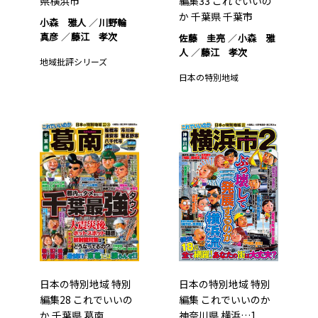
県横浜市
編集33 これでいいの
か 千葉県 千葉市
小森 雅人
川野輪
真彦
藤江 孝次
佐藤 圭亮
小森 雅
人
藤江 孝次
地域批評シリーズ
日本の特別地域
日本の特別地域 特別
日本の特別地域 特別
編集28 これでいいの
編集 これでいいのか
か 千葉県 葛南
神奈川県 横浜…1