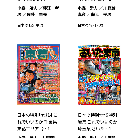
小森 雅人
藤江 孝
小森 雅人
川野輪
次
佐藤 圭亮
真彦
藤江 孝次
日本の特別地域
日本の特別地域
日本の特別地域14 こ
日本の特別地域 特別
れでいいのか 千葉県
編集 これでいいのか
東葛エリア【…1
埼玉県 さいた…1
小森 雅人
川野輪
小森 雅人
川野輪