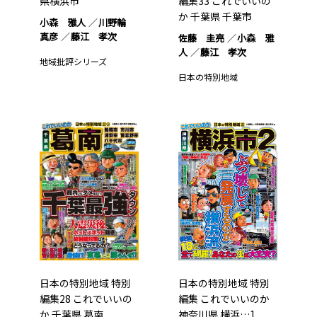
県横浜市
編集33 これでいいの
か 千葉県 千葉市
小森 雅人
川野輪
真彦
藤江 孝次
佐藤 圭亮
小森 雅
人
藤江 孝次
地域批評シリーズ
日本の特別地域
日本の特別地域 特別
日本の特別地域 特別
編集28 これでいいの
編集 これでいいのか
か 千葉県 葛南
神奈川県 横浜…1