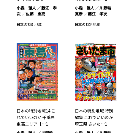
小森 雅人
藤江 孝
小森 雅人
川野輪
次
佐藤 圭亮
真彦
藤江 孝次
日本の特別地域
日本の特別地域
日本の特別地域14 こ
日本の特別地域 特別
れでいいのか 千葉県
編集 これでいいのか
東葛エリア【…1
埼玉県 さいた…1
小森 雅人
川野輪
小森 雅人
川野輪