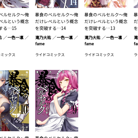
ベルセルク～俺
暴食のベルセルク～俺
暴食のベルセルク～俺
暴
ベルという概念
だけレベルという概念
だけレベルという概念
だ
する…15
を突破する…14
を突破する…13
を
祐
一色一凛
滝乃大祐
一色一凛
滝乃大祐
一色一凛
滝
fame
fame
f
コミックス
ライドコミックス
ライドコミックス
ラ