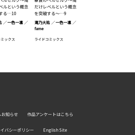
ベルセルク～俺
暴食のベルセルク～俺
ベルという概念
だけレベルという概念
する…10
を突破する～…9
祐
一色一凛
滝乃大祐
一色一凛
fame
コミックス
ライドコミックス
へお知らせ
作品アンケートはこちら
ライバシーポリシー
English Site