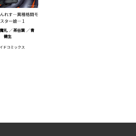
んれす―異種格闘モ
スター娘― 1
魔礼
茶谷葉
青
 健生
イドコミックス