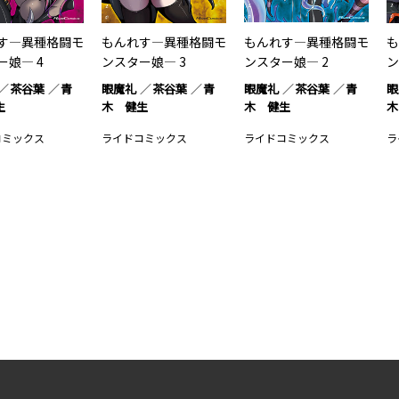
す―異種格闘モ
もんれす―異種格闘モ
もんれす―異種格闘モ
も
ー娘― 4
ンスター娘― 3
ンスター娘― 2
ン
茶谷葉
青
眼魔礼
茶谷葉
青
眼魔礼
茶谷葉
青
眼
生
木 健生
木 健生
木
コミックス
ライドコミックス
ライドコミックス
ラ