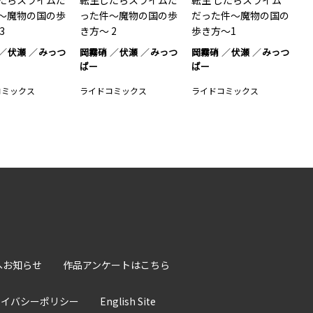
たらスライムだ
転生したらスライムだ
転生 したらスライム
～魔物の国の歩
った件～魔物の国の歩
だった件～魔物の国の
3
き方～ 2
歩き方～1
伏瀬
みっつ
岡霧硝
伏瀬
みっつ
岡霧硝
伏瀬
みっつ
ばー
ばー
コミックス
ライドコミックス
ライドコミックス
へお知らせ
作品アンケートはこちら
ライバシーポリシー
English Site