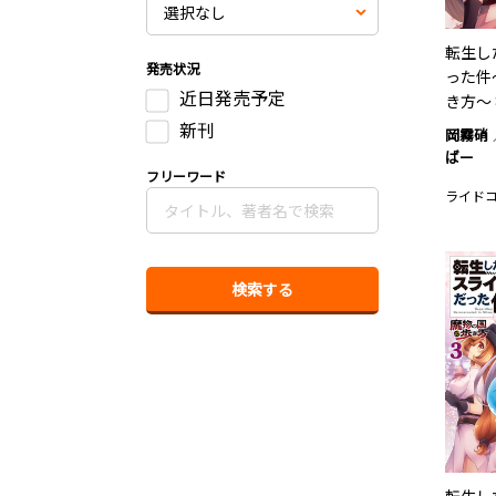
転生し
発売状況
った件
近日発売予定
き方～ 
新刊
岡霧硝
ばー
フリーワード
ライド