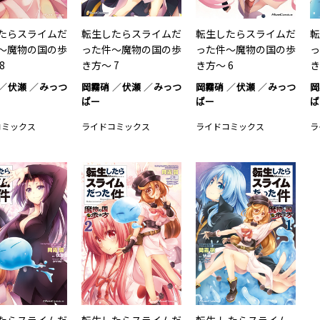
たらスライムだ
転生したらスライムだ
転生したらスライムだ
転
～魔物の国の歩
った件～魔物の国の歩
った件～魔物の国の歩
っ
8
き方～ 7
き方～ 6
き
伏瀬
みっつ
岡霧硝
伏瀬
みっつ
岡霧硝
伏瀬
みっつ
岡
ばー
ばー
ば
コミックス
ライドコミックス
ライドコミックス
ラ