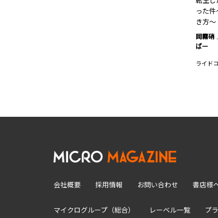
転生し
った件
き方～ 
岡霧硝
ばー
ライド
会社概要
採用情報
お問い合わせ
書店様
マイクログループ（総合）
レーベル一覧
プ