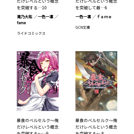
だけレベルという概念
だけレベルという概念
を突破する…10
を突破して最…6
滝乃大祐
一色一凛
一色一凛
ｆａｍｅ
fame
GCN文庫
ライドコミックス
暴食のベルセルク～俺
暴食のベルセルク～俺
だけレベルという概念
だけレベルという概念
を突破する～…9
を突破する～ 8