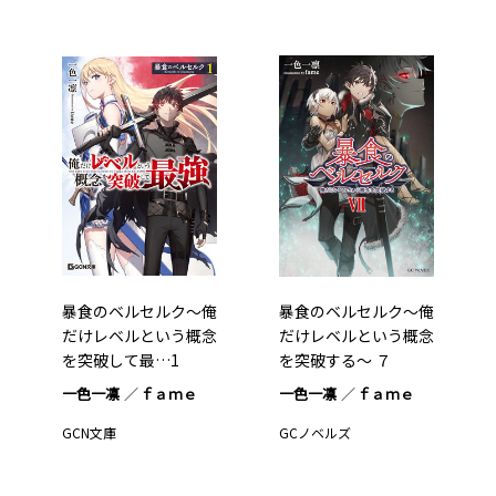
暴食のベルセルク～俺
暴食のベルセルク～俺
だけレベルという概念
だけレベルという概念
を突破して最…1
を突破する～ ７
一色一凛
ｆａｍｅ
一色一凛
ｆａｍｅ
GCN文庫
GCノベルズ