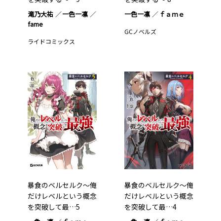
滝乃大祐
一色一凛
一色一凛
ｆａｍｅ
fame
GCノベルズ
ライドコミックス
暴食のベルセルク～俺
暴食のベルセルク～俺
だけレベルという概念
だけレベルという概念
を突破して最…5
を突破して最…4