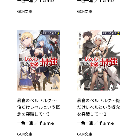
一色一凛
ｆａｍｅ
一色一凛
ｆａｍｅ
GCN文庫
GCN文庫
暴食のベルセルク ～
暴食のベルセルク～俺
俺だけレベルという概
だけレベルという概念
念を突破して…3
を突破して…２
一色一凛
ｆａｍｅ
一色一凛
ｆａｍｅ
GCN文庫
GCN文庫