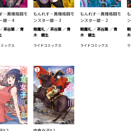
す―異種格闘モ
もんれす―異種格闘モ
もんれす―異種格闘モ
も
ー娘― 4
ンスター娘― 3
ンスター娘― 2
ン
茶谷葉
青
眼魔礼
茶谷葉
青
眼魔礼
茶谷葉
青
眼
生
木 健生
木 健生
木
コミックス
ライドコミックス
ライドコミックス
ラ
!! 2
肉食女子!! 1