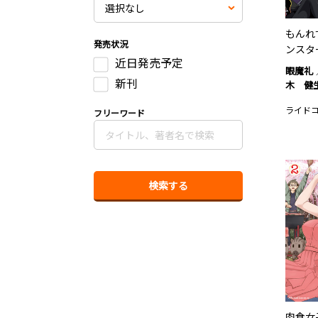
もんれ
発売状況
ンスタ
近日発売予定
眼魔礼
新刊
木 健
ライド
フリーワード
肉食女子