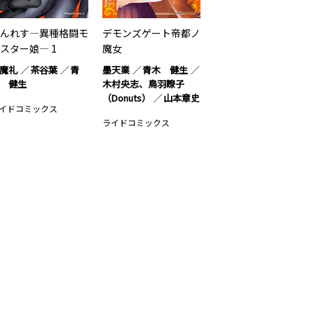
んれす―異種格闘モ
デモンズゲート帝都ノ
スター娘― 1
魔女
魔礼
茶谷葉
青
墨天業
青木 健生
 健生
木村央志、鳥羽瞭子
（Donuts）
山本章史
イドコミックス
ライドコミックス