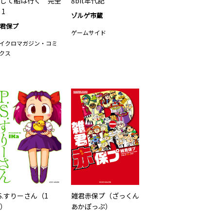
して船は行く 完全
8bit年代記
 1
ゾルゲ市蔵
君保プ
ゲームサイド
イクロマガジン・コミ
クス
.S.すりーさん（1
雑君赤保プ（ざっくん
）
あかぽっぷ）