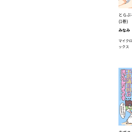
とらぶ
(1巻)
みなみ
マイク
ックス