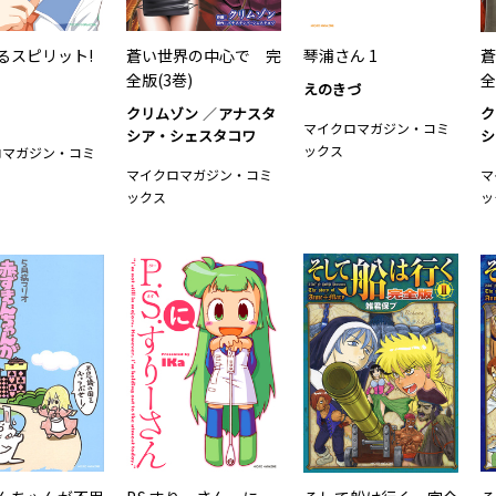
るスピリット!
蒼い世界の中心で 完
琴浦さん 1
蒼
全版(3巻)
全
えのきづ
クリムゾン
アナスタ
ク
マイクロマガジン・コミ
シア・シェスタコワ
シ
ックス
ロマガジン・コミ
マイクロマガジン・コミ
マ
ックス
ッ