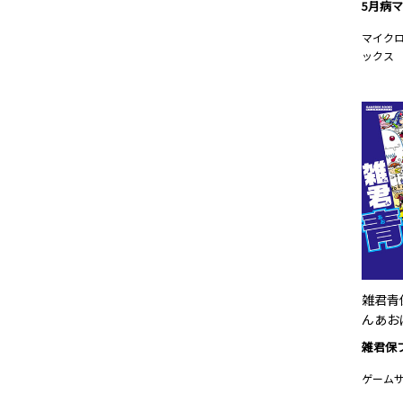
5月病
マイク
ックス
雑君青
んあお
雑君保
ゲーム