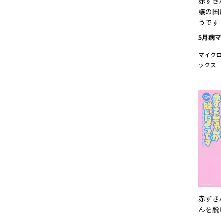
赤ずき
議の国
うです
5月病
マイク
ックス
赤ずき
んを脱