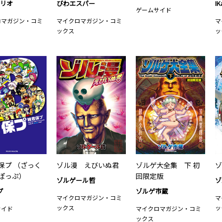
マリオ
びわエスパー
IK
ゲームサイド
ロマガジン・コミ
マイクロマガジン・コミ
マ
ックス
ッ
保プ （ざっく
ゾル漫 えびいぬ君
ゾルゲ大全集 下 初
ゾ
ぽっぷ）
回限定版
ゾルゲール哲
ゾ
プ
ゾルゲ市蔵
マイクロマガジン・コミ
マ
ックス
ッ
サイド
マイクロマガジン・コミ
ックス