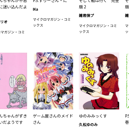
んちゃんが不思
P.S.すりーさん・に
そして船は行く 完全
そ
に迷い込んだよ
版 2
版
IKa
雑君保プ
雑
マイクロマガジン・コミ
マリオ
ックス
マイクロマガジン・コミ
マ
ックス
ッ
ロマガジン・コミ
んちゃんがずき
ゲーム屋さんのメイド
ゆのみみっくす
P
いだようです
さん
巻
久松ゆのみ