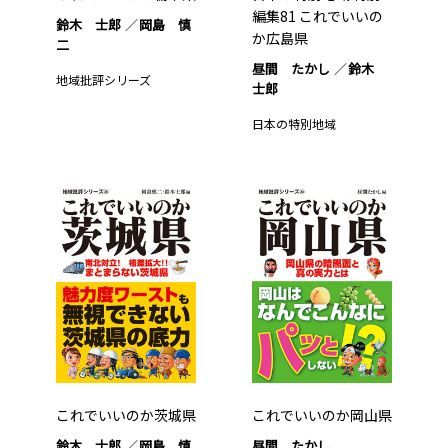
編集81 これでいいの
鈴木 士郎
岡島 慎
か広島県
二
昼間 たかし
鈴木
地域批評シリーズ
士郎
日本の特別地域
これでいいのか茨城県
これでいいのか岡山県
鈴木 士郎
岡島 慎
昼間 たかし