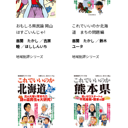
おもしろ県民論 岡山
これでいいのか北海
はすごいんじゃ!
道 まちの問題編
昼間 たかし
吉原
昼間 たかし
鈴木
睦
ほししんいち
ユータ
地域批評シリーズ
地域批評シリーズ