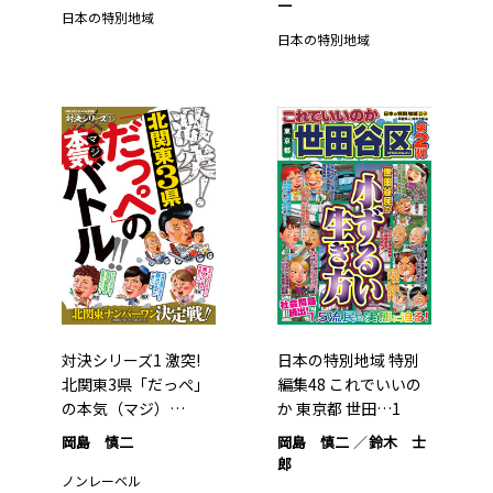
二
日本の特別地域
日本の特別地域
対決シリーズ1 激突!
日本の特別地域 特別
北関東3県「だっぺ」
編集48 これでいいの
の本気（マジ）…
か 東京都 世田…1
岡島 慎二
岡島 慎二
鈴木 士
郎
ノンレーベル