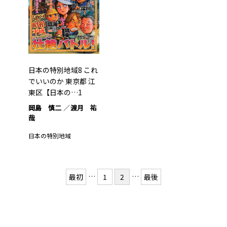
日本の特別地域8 これ
でいいのか 東京都 江
東区【日本の…1
岡島 慎二
渡月 祐
哉
日本の特別地域
…
…
最初
1
2
最後