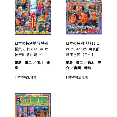
日本の特別地域 特別
日本の特別地域11 こ
編集 これでいいのか
れでいいのか 東京都
神奈川県 川崎…1
世田谷区【日…1
岡島 慎二
浅井 達
岡島 慎二
鈴木 亮
幸
介
奥岡 幹浩
日本の特別地域
日本の特別地域