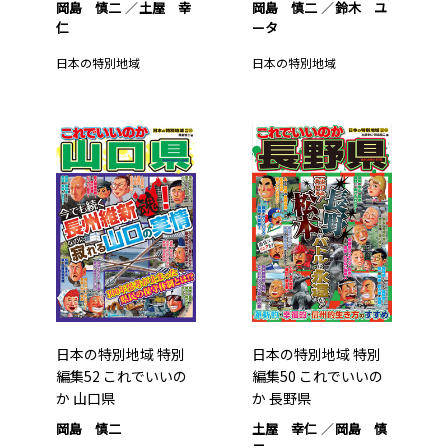
岡島 慎二
土屋 幸
岡島 慎二
鈴木 ユ
仁
ータ
日本の特別地域
日本の特別地域
日本の特別地域 特別
日本の特別地域 特別
編集52 これでいいの
編集50 これでいいの
か 山口県
か 長野県
岡島 慎二
土屋 幸仁
岡島 慎