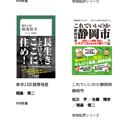
MM新書
地域批評シリーズ
東京23区健康格差
これでいいのか静岡県
静岡市
岡島 慎二
松立 学
佐藤 晴彦
MM新書
岡島 慎二
地域批評シリーズ