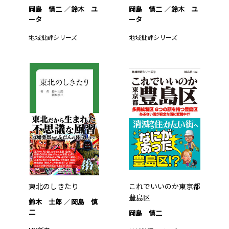
岡島 慎二
鈴木 ユ
岡島 慎二
鈴木 ユ
ータ
ータ
地域批評シリーズ
地域批評シリーズ
東北のしきたり
これでいいのか東京都
豊島区
鈴木 士郎
岡島 慎
二
岡島 慎二