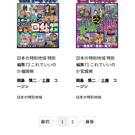
日本の特別地域 特別
日本の特別地域 特別
編集72 これでいいの
編集71 これでいいの
か福岡県
か宮城県
岡島 慎二
土屋 コ
岡島 慎二
土屋 コ
ージン
ージン
日本の特別地域
日本の特別地域
…
…
最初
1
2
最後