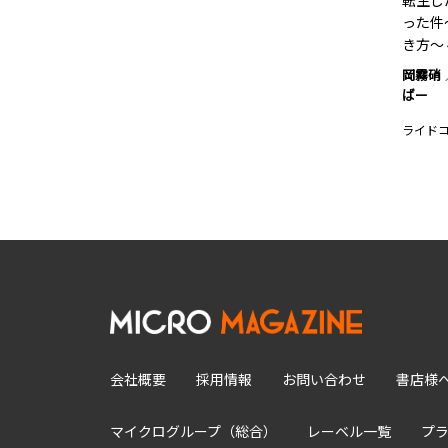
転生し
った件
き方～ 
岡霧硝
ばー
ライド
会社概要
採用情報
お問い合わせ
書店様
マイクログループ（総合）
レーベル一覧
プ