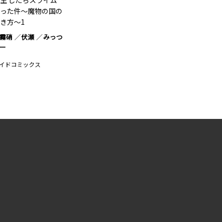
生 したらスライム
った件～魔物の国の
き方～1
霧硝
伏瀬
みっつ
ー
イドコミックス