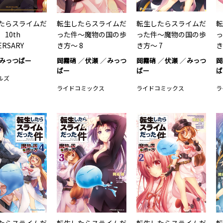
たらスライムだ
転生したらスライムだ
転生したらスライムだ
転
 10th
った件～魔物の国の歩
った件～魔物の国の歩
っ
VERSARY
き方～ 8
き方～ 7
き
…1
みっつばー
岡霧硝
伏瀬
みっつ
岡霧硝
伏瀬
みっつ
岡
ばー
ばー
ば
ルズ
ライドコミックス
ライドコミックス
ラ