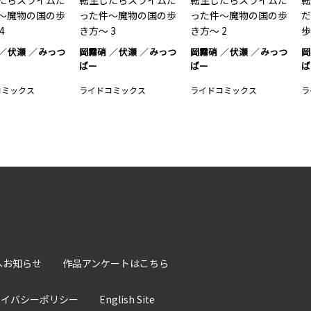
たらスライムだ
転生したらスライムだ
転生したらスライムだ
転
～魔物の国の歩
った件～魔物の国の歩
った件～魔物の国の歩
だ
4
き方～ 3
き方～ 2
歩
伏瀬
みっつ
岡霧硝
伏瀬
みっつ
岡霧硝
伏瀬
みっつ
岡
ばー
ばー
ば
コミックス
ライドコミックス
ライドコミックス
ラ
へお知らせ
作品アンケートはこちら
ライバシーポリシー
English Site