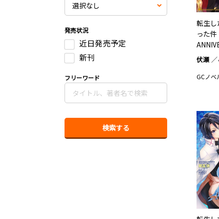
転生し
発売状況
った件
近日発売予定
ANNI
BOOK
新刊
伏瀬
GCノベ
フリーワード