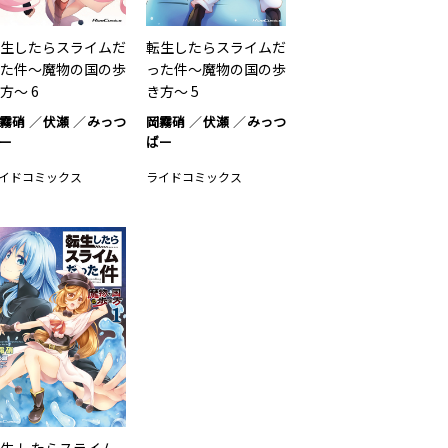
生したらスライムだ
転生したらスライムだ
た件～魔物の国の歩
った件～魔物の国の歩
方～ 6
き方～ 5
霧硝
伏瀬
みっつ
岡霧硝
伏瀬
みっつ
ー
ばー
イドコミックス
ライドコミックス