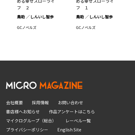
める幸せスローライ
める幸せスローライ
フ ２
フ １
鳥助
しんいし智歩
鳥助
しんいし智歩
GCノベルズ
GCノベルズ
会社概要
採用情報
お問い合わせ
書店様へお知らせ
作品アンケートはこちら
マイクログループ（総合）
レーベル一覧
プライバシーポリシー
English Site