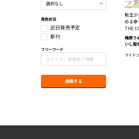
転生少
発売状況
める幸
近日発売予定
THE C
新刊
梅原う
いし智
フリーワード
ライド