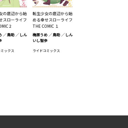
女の底辺から始
転生少女の底辺から始
せスローライフ
める幸せスローライフ
OMIC 2
THE COMIC １
め
鳥助
しん
梅原うめ
鳥助
しん
歩
いし智歩
コミックス
ライドコミックス