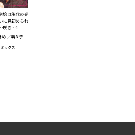
令嬢は稀代の光
いに見初められ
～咲き…1
きめ
瑪々子
コミックス