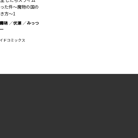
生 したらスライム
った件～魔物の国の
き方～1
霧硝
伏瀬
みっつ
ー
イドコミックス