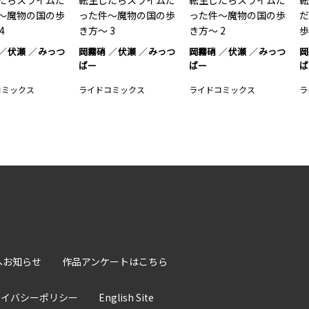
たらスライムだ
転生したらスライムだ
転生したらスライムだ
転
～魔物の国の歩
った件～魔物の国の歩
った件～魔物の国の歩
だ
4
き方～ 3
き方～ 2
歩
伏瀬
みっつ
岡霧硝
伏瀬
みっつ
岡霧硝
伏瀬
みっつ
岡
ばー
ばー
ば
コミックス
ライドコミックス
ライドコミックス
ラ
へお知らせ
作品アンケートはこちら
ライバシーポリシー
English Site