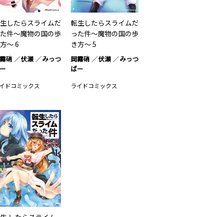
生したらスライムだ
転生したらスライムだ
た件～魔物の国の歩
った件～魔物の国の歩
方～ 6
き方～ 5
霧硝
伏瀬
みっつ
岡霧硝
伏瀬
みっつ
ー
ばー
イドコミックス
ライドコミックス