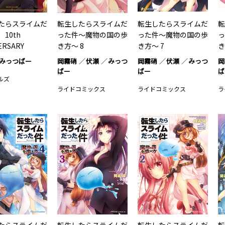
たらスライムだ
転生したらスライムだ
転生したらスライムだ
転
 10th
った件～魔物の国の歩
った件～魔物の国の歩
っ
VERSARY
き方～ 8
き方～ 7
き
…1
みっつばー
岡霧硝
伏瀬
みっつ
岡霧硝
伏瀬
みっつ
岡
ばー
ばー
ば
ルズ
ライドコミックス
ライドコミックス
ラ