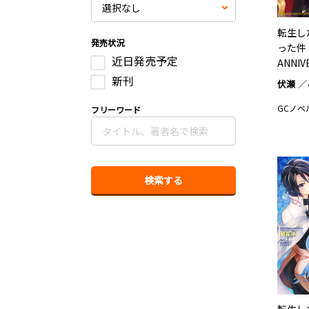
転生し
発売状況
った件
近日発売予定
ANNI
BOOK
新刊
伏瀬
GCノベ
フリーワード