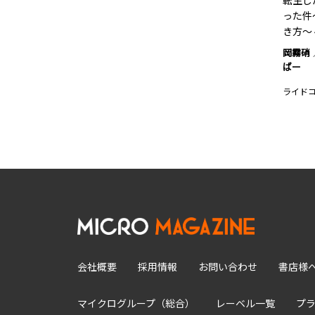
転生し
った件
き方～ 
岡霧硝
ばー
ライド
会社概要
採用情報
お問い合わせ
書店様
マイクログループ（総合）
レーベル一覧
プ