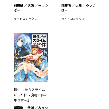
岡霧硝
伏瀬
みっつ
岡霧硝
伏瀬
みっつ
ばー
ばー
ライドコミックス
ライドコミックス
転生 したらスライム
だった件～魔物の国の
歩き方～1
岡霧硝
伏瀬
みっつ