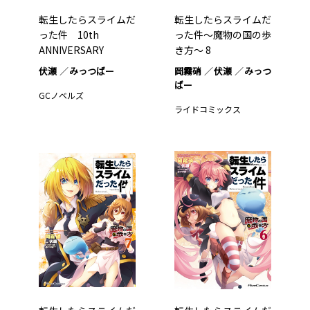
転生したらスライムだ
転生したらスライムだ
った件 10th
った件～魔物の国の歩
ANNIVERSARY
き方～ 8
BOOK…1
伏瀬
みっつばー
岡霧硝
伏瀬
みっつ
ばー
GCノベルズ
ライドコミックス