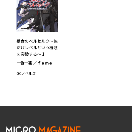
暴食のベルセルク～俺
だけレベルという概念
を突破する～ 1
一色一凛
ｆａｍｅ
GCノベルズ