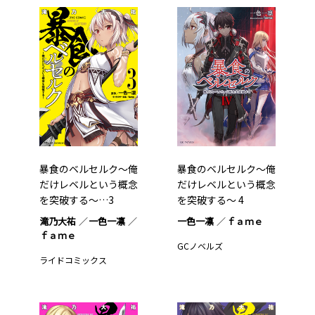
暴食のベルセルク～俺
暴食のベルセルク～俺
だけレベルという概念
だけレベルという概念
を突破する～…3
を突破する～ 4
滝乃大祐
一色一凛
一色一凛
ｆａｍｅ
ｆａｍｅ
GCノベルズ
ライドコミックス