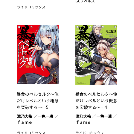
GCノベルズ
ライドコミックス
暴食のベルセルク～俺
暴食のベルセルク～俺
だけレベルという概念
だけレベルという概念
を突破する～…5
を突破する～…4
滝乃大祐
一色一凛
滝乃大祐
一色一凛
ｆａｍｅ
ｆａｍｅ
ライドコミックス
ライドコミックス