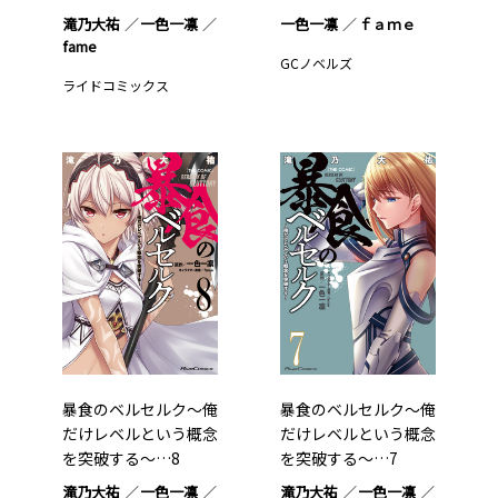
滝乃大祐
一色一凛
一色一凛
ｆａｍｅ
fame
GCノベルズ
ライドコミックス
暴食のベルセルク～俺
暴食のベルセルク～俺
だけレベルという概念
だけレベルという概念
を突破する～…8
を突破する～…7
滝乃大祐
一色一凛
滝乃大祐
一色一凛