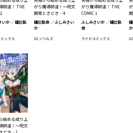
ら始める成り上
失格から始める成り上
失格から始める成り上
失
導師道！ THE
がり魔導師道！～呪文
がり魔導師道！ THE
が
 2
開発ときどき…4
COMIC 1
開
さいか
樋辻臥
樋辻臥命
ふしみさい
ふしみさいか
樋辻臥
樋
か
命
か
コミックス
GCノベルズ
ライドコミックス
G
ら始める成り上
導師道！～呪文
きどき…1