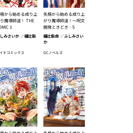
格から始める成り上
失格から始める成り上
り魔導師道！ THE
がり魔導師道！～呪文
OMIC 3
開発ときどき…5
しみさいか
樋辻臥
樋辻臥命
ふしみさい
か
イドコミックス
GCノベルズ