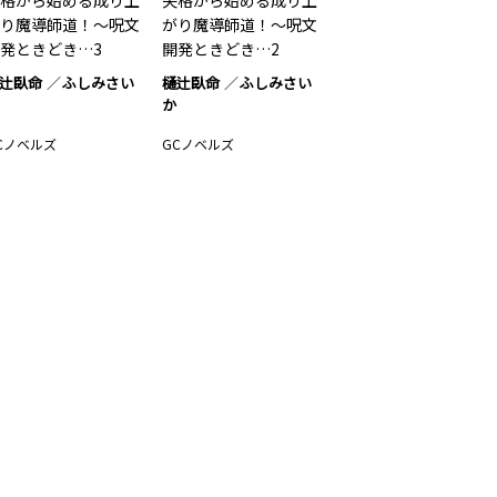
格から始める成り上
失格から始める成り上
り魔導師道！～呪文
がり魔導師道！～呪文
発ときどき…3
開発ときどき…2
辻臥命
ふしみさい
樋辻臥命
ふしみさい
か
Cノベルズ
GCノベルズ