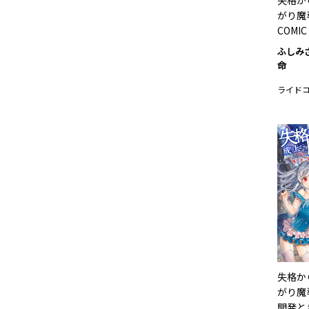
失格か
がり魔
COMIC
ふしみ
命
ライド
失格か
がり魔
開発と