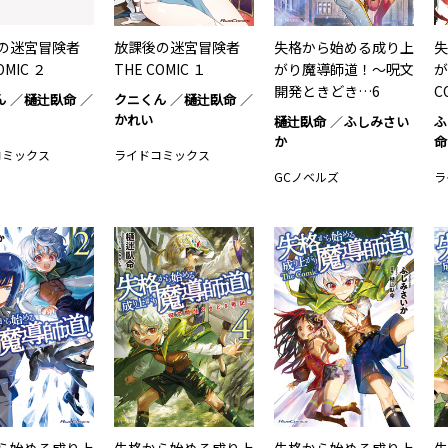
の迷宮冒険者
放課後の迷宮冒険者
失格から始める成り上
失
OMIC ２
THE COMIC １
がり魔導師道！～呪文
が
開発ときどき…6
C
ん
樋辻臥命
クニくん
樋辻臥命
かれい
樋辻臥命
ふしみさい
ふ
か
命
コミックス
ライドコミックス
GCノベルズ
ラ