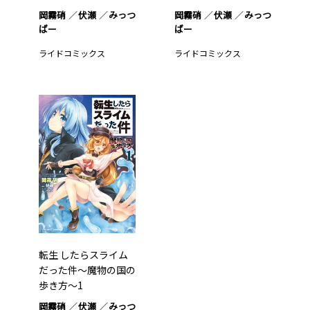
岡霧硝
伏瀬
みっつ
岡霧硝
伏瀬
みっつ
ばー
ばー
ライドコミックス
ライドコミックス
転生 したらスライム
だった件～魔物の国の
歩き方～1
岡霧硝
伏瀬
みっつ