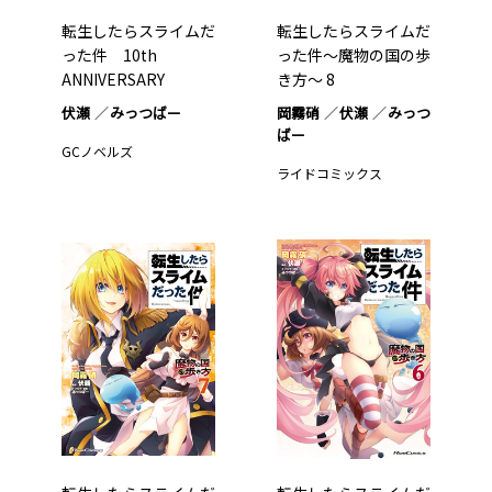
転生したらスライムだ
転生したらスライムだ
った件 10th
った件～魔物の国の歩
ANNIVERSARY
き方～ 8
BOOK…1
伏瀬
みっつばー
岡霧硝
伏瀬
みっつ
ばー
GCノベルズ
ライドコミックス