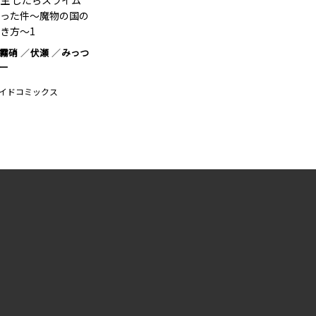
生 したらスライム
った件～魔物の国の
き方～1
霧硝
伏瀬
みっつ
ー
イドコミックス