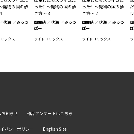
たらスライムだ
転生したらスライムだ
転生したらスライムだ
転
～魔物の国の歩
った件～魔物の国の歩
った件～魔物の国の歩
だ
4
き方～ 3
き方～ 2
歩
伏瀬
みっつ
岡霧硝
伏瀬
みっつ
岡霧硝
伏瀬
みっつ
岡
ばー
ばー
ば
コミックス
ライドコミックス
ライドコミックス
ラ
へお知らせ
作品アンケートはこちら
ライバシーポリシー
English Site