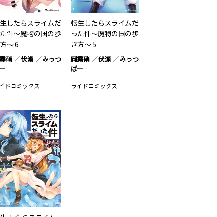
生したらスライムだ
転生したらスライムだ
た件～魔物の国の歩
った件～魔物の国の歩
方～ 6
き方～ 5
霧硝
伏瀬
みっつ
岡霧硝
伏瀬
みっつ
ー
ばー
イドコミックス
ライドコミックス