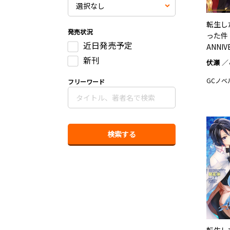
転生し
発売状況
った件
近日発売予定
ANNI
BOOK
新刊
伏瀬
GCノベ
フリーワード