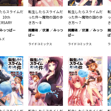
たらスライムだ
転生したらスライムだ
転生したらスライムだ
転
 10th
った件～魔物の国の歩
った件～魔物の国の歩
っ
VERSARY
き方～ 8
き方～ 7
き
…1
みっつばー
岡霧硝
伏瀬
みっつ
岡霧硝
伏瀬
みっつ
岡
ばー
ばー
ば
ルズ
ライドコミックス
ライドコミックス
ラ