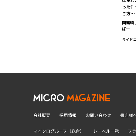
転生し
った件
き方～ 
岡霧硝
ばー
ライド
会社概要
採用情報
お問い合わせ
書店様
マイクログループ（総合）
レーベル一覧
プ