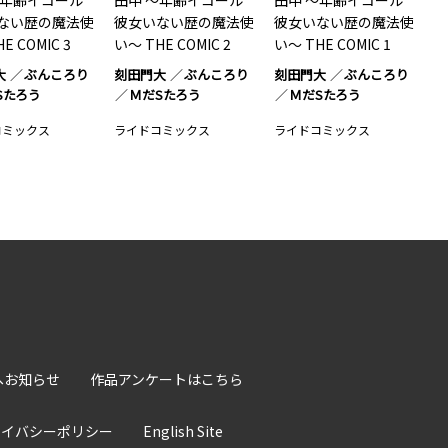
～年齢イコール
田中 ～年齢イコール
田中 ～年齢イコール
ない歴の魔法使
彼女いない歴の魔法使
彼女いない歴の魔法使
E COMIC 3
い～ THE COMIC 2
い～ THE COMIC 1
大
ぶんころり
刻田門大
ぶんころり
刻田門大
ぶんころり
Sたろう
ＭだSたろう
ＭだSたろう
コミックス
ライドコミックス
ライドコミックス
へお知らせ
作品アンケートはこちら
ライバシーポリシー
English Site