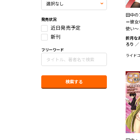
田中の
発売状況
＝彼女
近日発売予定
使い～ 
新刊
折月な
ろり
フリーワード
ライド