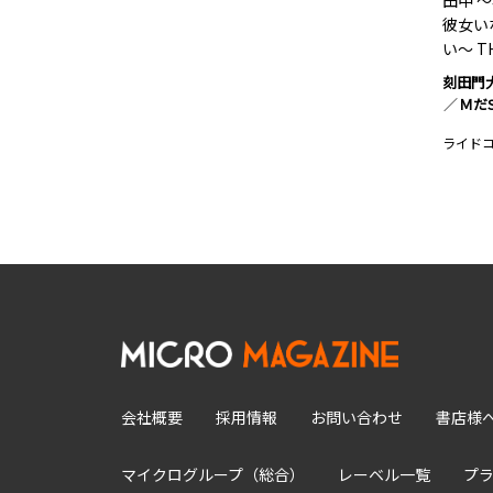
田中 
彼女い
い～ TH
刻田門
Ｍだ
ライド
会社概要
採用情報
お問い合わせ
書店様
マイクログループ（総合）
レーベル一覧
プ