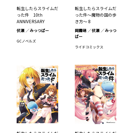
転生したらスライムだ
転生したらスライムだ
った件 10th
った件～魔物の国の歩
ANNIVERSARY
き方～ 8
BOOK…1
伏瀬
みっつばー
岡霧硝
伏瀬
みっつ
ばー
GCノベルズ
ライドコミックス