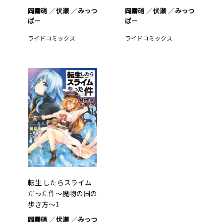
岡霧硝
伏瀬
みっつ
岡霧硝
伏瀬
みっつ
ばー
ばー
ライドコミックス
ライドコミックス
転生 したらスライム
だった件～魔物の国の
歩き方～1
岡霧硝
伏瀬
みっつ