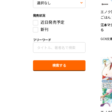
エノク
発売状況
ごはん 
近日発売予定
江本マ
新刊
ら
GCN文
フリーワード