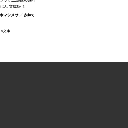
ノク第二部隊の遠征
はん 文庫版 １
本マシメサ
赤井て
CN文庫