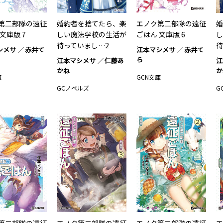
第二部隊の遠征
婚約者を捨てたら、楽
エノク第二部隊の遠征
婚
文庫版 7
しい魔法学校の生活が
ごはん 文庫版 6
し
待っていまし…2
待
シメサ
赤井て
江本マシメサ
赤井て
ら
江本マシメサ
仁藤あ
江
かね
か
庫
GCN文庫
GCノベルズ
G