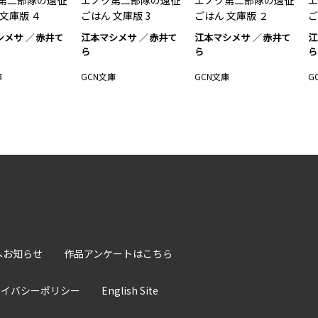
第二部隊の遠征
エノク第二部隊の遠征
エノク第二部隊の遠征
エ
 文庫版 ４
ごはん 文庫版 3
ごはん 文庫版 ２
ご
シメサ
赤井て
江本マシメサ
赤井て
江本マシメサ
赤井て
江
ら
ら
ら
庫
GCN文庫
GCN文庫
G
へお知らせ
作品アンケートはこちら
ライバシーポリシー
English Site