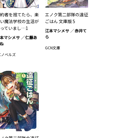
約者を捨てたら、楽
エノク第二部隊の遠征
い魔法学校の生活が
ごはん 文庫版 5
っていまし…1
江本マシメサ
赤井て
ら
本マシメサ
仁藤あ
ね
GCN文庫
Cノベルズ