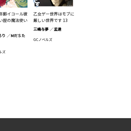
年齢イコール彼
乙女ゲー世界はモブに
い歴の魔法使い
厳しい世界です 13
三嶋与夢
孟達
ろり
МだＳた
GCノベルズ
ルズ