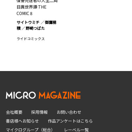
復讐完遂者の人生二周
目異世界譚 THE
COMIC 8
サイトウミチ
御鷹穂
積
野崎つばた
ライドコミックス
会社概要
採用情報
お問い合わせ
書店様へお知らせ
作品アンケートはこちら
マイクログループ（総合）
レーベル一覧