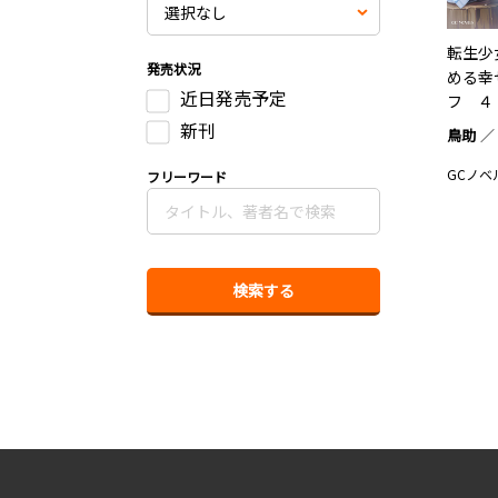
転生少
発売状況
める幸
近日発売予定
フ ４
新刊
鳥助
GCノベ
フリーワード