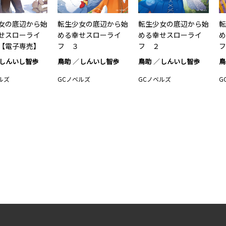
女の底辺から始
転生少女の底辺から始
転生少女の底辺から始
転
せスローライ
める幸せスローライ
める幸せスローライ
め
【電子専売】
フ ３
フ ２
フ
しんいし智歩
鳥助
しんいし智歩
鳥助
しんいし智歩
鳥
ルズ
GCノベルズ
GCノベルズ
G