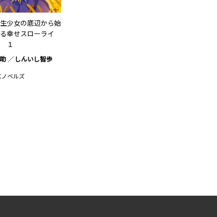
生少女の底辺から始
る幸せスローライ
 １
助
しんいし智歩
Cノベルズ